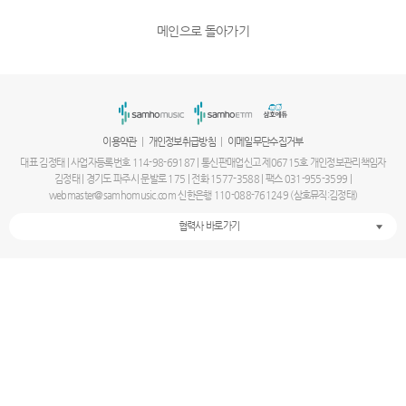
메인으로 돌아가기
|
|
이용약관
개인정보취급방침
이메일무단수집거부
대표 김정태 | 사업자등록번호 114-98-69187 | 통신판매업신고 제06715호 개인정보관리책임자
김정태 | 경기도 파주시 문발로 175 | 전화 1577-3588 | 팩스 031-955-3599 |
webmaster@samhomusic.com 신한은행 110-088-761249 (삼호뮤직:김정태)
협력사 바로가기