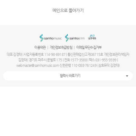
메인으로 돌아가기
|
|
이용약관
개인정보취급방침
이메일무단수집거부
대표 김정태 | 사업자등록번호 114-98-69187 | 통신판매업신고 제06715호 개인정보관리책임자
김정태 | 경기도 파주시 문발로 175 | 전화 1577-3588 | 팩스 031-955-3599 |
webmaster@samhomusic.com 신한은행 110-088-761249 (삼호뮤직:김정태)
협력사 바로가기