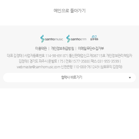
메인으로 돌아가기
|
|
이용약관
개인정보취급방침
이메일무단수집거부
대표 김정태 | 사업자등록번호 114-98-69187 | 통신판매업신고 제06715호 개인정보관리책임자
김정태 | 경기도 파주시 문발로 175 | 전화 1577-3588 | 팩스 031-955-3599 |
webmaster@samhomusic.com 신한은행 110-088-761249 (삼호뮤직:김정태)
협력사 바로가기