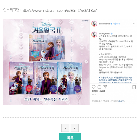
인스타그램 :
https://www.instagram.com/p/B6m2Ae3ATBw/
목록