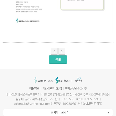
목록
서
울
출
장
안
마
|
|
이용약관
개인정보취급방침
이메일무단수집거부
파
주
대표 김정태 | 사업자등록번호 114-98-69187 | 통신판매업신고 제06715호 개인정보관리책임자
출
김정태 | 경기도 파주시 문발로 175 | 전화 1577-3588 | 팩스 031-955-3599 |
장
webmaster@samhomusic.com 신한은행 110-088-761249 (삼호뮤직:김정태)
안
마
협력사 바로가기
출