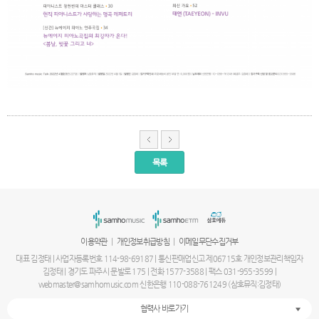
목록
서
울
출
장
안
마
|
|
이용약관
개인정보취급방침
이메일무단수집거부
파
주
대표 김정태 | 사업자등록번호 114-98-69187 | 통신판매업신고 제06715호 개인정보관리책임자
출
김정태 | 경기도 파주시 문발로 175 | 전화 1577-3588 | 팩스 031-955-3599 |
장
webmaster@samhomusic.com 신한은행 110-088-761249 (삼호뮤직:김정태)
안
마
협력사 바로가기
출