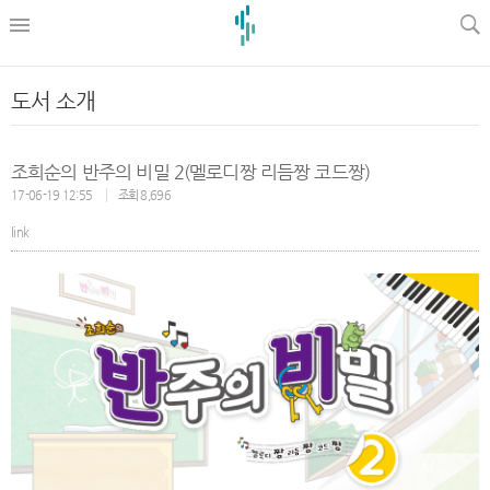
l
도서 소개
조희순의 반주의 비밀 2(멜로디짱 리듬짱 코드짱)
17-06-19 12:55
조회 8,696
link