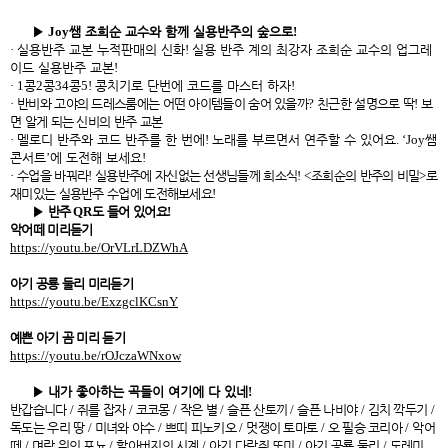
▶
Joy
쌤 조희순 교수와 함께 실용반주의 숲으로
!
·
실용반주 교본 누적판매의 신화
!
실용 반주 계의 최강자 조희순 교수의 업그레
이드 실용반주 교본
!
· 1
콩
2
콩
34
콩
5!
콩치기로 단번에 코드를 마스터 하자
!
·
반비와 고야의 드레스룸에는 어떤 아이템들이 숨어 있을까
?
친근한 설명으로 딱
!
보
면 알게 되는 신비의 반주 교본
·
멜로디 반주와 코드 반주를 한 번에
!
노래를 부르면서 연주할 수 있어요
. ‘Joy
쌤
콘서트
’
에 도전해 보세요
!
·
수업을 바꿔라
!
실용반주에 자신없는 선생님들께 희소식
! <
조희순의 반주의 비밀
>
로
재미있는 실용반주 수업에 도전해보세요
!
▶
반주
QR
도 들어 있어요
!
악어떼 미리듣기
https://youtu.be/OrVLrLDZWhA
아기 공룡 둘리 미리듣기
https://youtu.be/ExzgclKCsnY
예쁜 아기 곰 미리 듣기
https://youtu.be/rOJczaWNxow
▶
내가 좋아하는 곡들이 여기에 다 있네
!
반갑습니다
/
쥐를 잡자
/
코코몽
/
작은 별
/
슬픈 산토끼
/
슬픈 나비야
/
김치 깍두기
/
독도는 우리 땅
/
미녀와 야수
/
쁘띠 피노키오
/
멋쟁이 토마토
/
오 필승 코리아
/
악어
떼
/
며랑 위의 포뇨
/
할아버지의 시계
/
아기 다람쥐 또미
/
아기 공룡 둘리
/
도레미