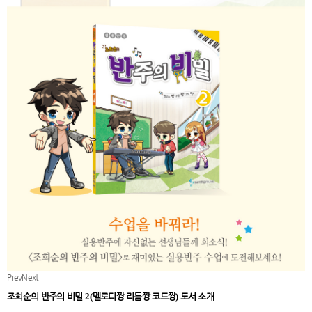
Prev
Next
조희순의 반주의 비밀
2(
멜로디짱 리듬짱 코드짱
)
도서 소개