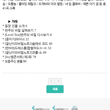
송
/
도롱뇽
/
플라잉 페탈즈
/
도깨비와 마귀 할멈
/
네 잎 클로버
/
예쁜 아기 곰 등 총
41
곡 수록
▶
차례
*
등장 인물 소개
6
*
반주의 비밀 살펴보기
7
* [Level Test]
반주의 비밀 다시보기
8
* [
콩치기
]
마이너
22
* [
잘난이의비밀노트
2]
슬래쉬 코드
40
* [
반비의드레스룸
]
팝발라드
⑤
~
⑥
52
* [
잘난이의비밀노트
3]
코뿔
-
소
66
* [Joy
쌤콘서트
]
제
2
회
79
*
도움주신 분들
90
목록
서
울
출
장