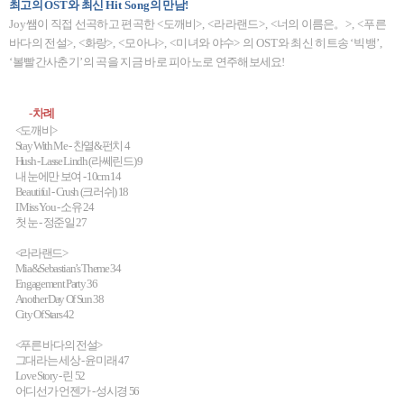
최고의
OST
와 최신
Hit Song
의 만남
!
Joy
쌤이 직접 선곡하고 편곡한
<
도깨비
>, <
라라랜드
>, <
너의 이름은
。
>, <
푸른
바다의 전설
>, <
화랑
>, <
모아나
>, <
미녀와 야수
>
의
OST
와 최신 히트송
‘
빅뱅
’,
‘
볼빨간사춘기
’
의 곡을 지금 바로 피아노로 연주해보세요
!
-
차례
<
도깨비
>
Stay With Me -
찬열
&
펀치
4
Hush - Lasse Lindh (
라쎄린드
) 9
내 눈에만 보여
- 10cm 14
Beautiful - Crush (
크러쉬
) 18
I Miss You -
소유
24
첫 눈
-
정준일
27
<
라라랜드
>
Mia&Sebastian’s Theme 34
Engagement Party 36
Another Day Of Sun 38
City Of Stars 42
<
푸른 바다의 전설
>
그대라는 세상
-
윤미래
47
Love Story -
린
52
어디선가 언젠가
-
성시경
56