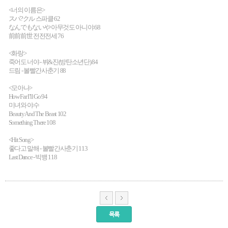
<
너의 이름은
>
スパ
?
クル
스파클
62
なんでもないや
아무것도 아니야
68
前前前世
전전전세
76
<
화랑
>
죽어도 너야
-
뷔
&
진
(
방탄소년단
) 84
드림
-
볼빨간사춘기
88
<
모아나
>
How Far I’ll Go 94
미녀와 야수
Beauty And The Beast 102
Something There 108
<Hit Song>
좋다고 말해
-
볼빨간사춘기
113
Last Dance -
빅뱅
118
목록
서