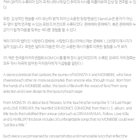
커버 QR까지 수록되어 있어 곡 하나하나에 담긴 추억과 서사를 되돌아보며 감상 및 연주할 수 있
다.
또한, 감성적인 팬송들 사이 유난히 밝게 피어난 소중한 청량 팬송인 Stand Up은 혼자가 아닌
두 명이 함께 연주할 수 있는 포핸즈 버전으로 수록되었다. 몬베베와 몬베베가, 혹은 몬베베와 누
군가가 함께 마음을 맞추는 색다른 경험을 할 수 있다.
책의 마지막 챕터인 ‘사랑한다 몬베베, 사랑한다 몬스타엑스’에는 몬베베 1,235명의 메시지가
실려 있습니다. 표현은 달라도 마음은 하나인 소중한 메시지들로 따뜻한 힐링을 느껴 보자.
(이 책은 한국음악저작권협회(KOMCA)를 통해 정식 승인되었으며, 수록된 30곡의 저작권료는
모두 작사·작곡에 참여한 저작권자에게 지급됨을 알린다.)
A piano scorebook that captures the journey of MONSTA X and MONBEBE, who have
cheered each other on more passionately than anyone else, through music. Born from
the hands of a MONBEBE editor, this book is filled with the voices of fans?from song
selection and cover design to the layout of each page.
From MONSTA X’s debut track Trespass, to the touching fan songs like 5:14 (Last Page)
and LOVE FOREVER, the heartfelt SOMEONE’S SOMEONE from their U.S. album, and
title tracks that solidified their unique color such as DRAMARAMA, Follow, Love Killa,
and GAMBLER?this book includes 30 unforgettable songs that no MONBEBE could ever
“just like a little.”
Each piece is accompanied by concept photos and memorable lyrics that reflect the