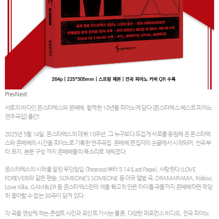
Prev
Next
서로의 바다인 몬스타엑스와 몬베베, 함께한 10년을 피아노에 담다 [몬스타엑스 베스트 피아노
연주곡집] 출간!
2025년 5월 14일, 몬스타엑스의 데뷔 10주년. 그 누구보다 뜨겁게 서로를 응원해 온 몬스타엑
스와 몬베베의 시간을 피아노로 기록한 연주곡집. 몬베베 편집자의 손끝에서 시작되어, 선곡부
터 표지, 본문 구성 까지 몬베베들의 목소리로 채워졌다.
몬스타엑스의 시작을 알린 무단침입 (Trespass)부터 5:14 (Last Page), 사랑한다 (LOVE
FOREVER)와 같은 팬송, SOMEONE’S SOMEONE 등 미국 앨범 곡, DRAMARAMA, Follow,
Love Killa, GAMBLER 등 몬스타엑스만의 색을 확고히 만든 타이틀 곡들까지 몬베베라면 적당
히 좋아할 수 없는 30곡이 담겨 있다.
각 곡을 연상케 하는 콘셉트 사진과 포인트 가사는 물론, 다양한 퍼포먼스 비디오, 전곡 피아노