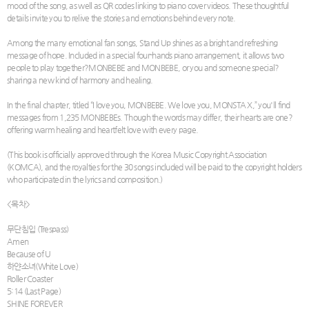
mood of the song, as well as QR codes linking to piano cover videos. These thoughtful
details invite you to relive the stories and emotions behind every note.
Among the many emotional fan songs, Stand Up shines as a bright and refreshing
message of hope. Included in a special four-hands piano arrangement, it allows two
people to play together?MONBEBE and MONBEBE, or you and someone special?
sharing a new kind of harmony and healing.
In the final chapter, titled “I love you, MONBEBE. We love you, MONSTA X,” you'll find
messages from 1,235 MONBEBEs. Though the words may differ, their hearts are one?
offering warm healing and heartfelt love with every page.
(This book is officially approved through the Korea Music Copyright Association
(KOMCA), and the royalties for the 30 songs included will be paid to the copyright holders
who participated in the lyrics and composition.)
<목차>
무단침입 (Trespass)
Amen
Because of U
하얀소녀(White Love)
Roller Coaster
5:14 (Last Page)
SHINE FOREVER