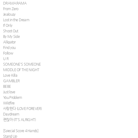
DRAMARAMA
From Zero
Jealousy
Lost in the Dream
If Only
Shoot Out
By My Side
Alligator
Find you
Follow
U R
SOMEONE'S SOMEONE
MIDDLE OF THE NIGHT
Love Killa
GAMBLER
BEBE
Just love
You Problem
Wildfire
사랑한다 (LOVE FOREVER)
Daydream
괜찮아 (IT'S ALRIGHT)
[Special Score 4 Hands]
Stand Up