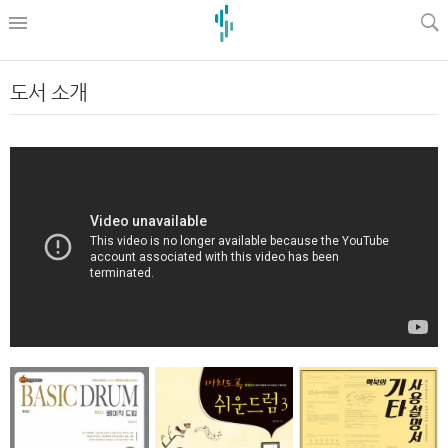
l
도서 소개