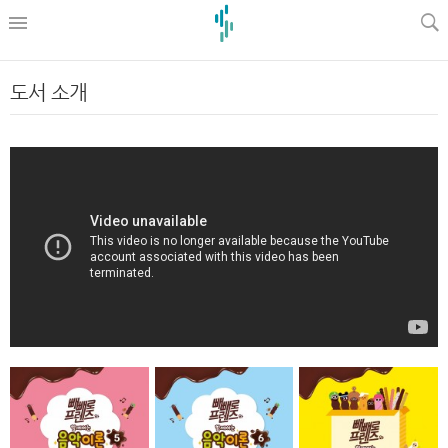
l
도서 소개