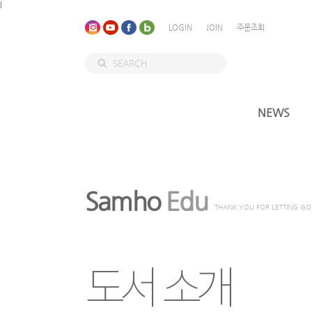
l
LOGIN
JOIN
주문조회
NEWS
Samho
Edu
THANK YOU FOR LETTING GO
도서 소개