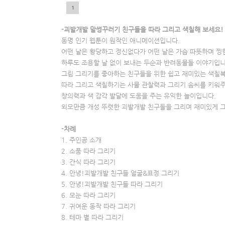
1
5
-괴발개발 말썽꾸러기 친구들을 따라 그리고 색칠해 보세요!
동명 인기 웹툰이 원작인 애니메이션입니다.
어떤 날은 황당하고 정신없다가 어떤 날은 가슴 따뜻하며 찡
하루도 조용할 날 없이 보내는 두순과 반려동물들 이야기입니
그림 그리기를 좋아하는 친구들을 위한 쉽고 재미있는 색칠
따라 그리고 색칠하기는 사물 관찰력과 그리기 솜씨를 키워주
창의력과 색 감각 발달에 도움을 주는 유익한 놀이입니다.
외모만큼 개성 뚜렷한 괴발개발 친구들을 그리며 재미있게 그
-차례
1. 주인공 소개
2. 소품 따라 그리기
3. 간식 따라 그리기
4. 안녕!괴발개발 친구들 얼굴&표정 그리기
5. 안녕!괴발개발 친구들 따라 그리기
6. 모눈 따라 그리기
7. 귀여운 동작 따라 그리기
8. 테마 별 따라 그리기