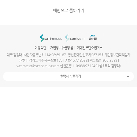
메인으로 돌아가기
|
|
이용약관
개인정보취급방침
이메일무단수집거부
대표 김정태 | 사업자등록번호 114-98-69187 | 통신판매업신고 제06715호 개인정보관리책임자
김정태 | 경기도 파주시 문발로 175 | 전화 1577-3588 | 팩스 031-955-3599 |
webmaster@samhomusic.com 신한은행 110-088-761249 (삼호뮤직:김정태)
협력사 바로가기