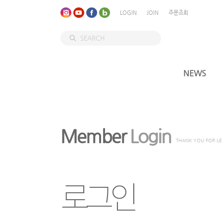
LOGIN
JOIN
주문조회
NEWS
Member
Login
THANK YOU FOR L
로그인