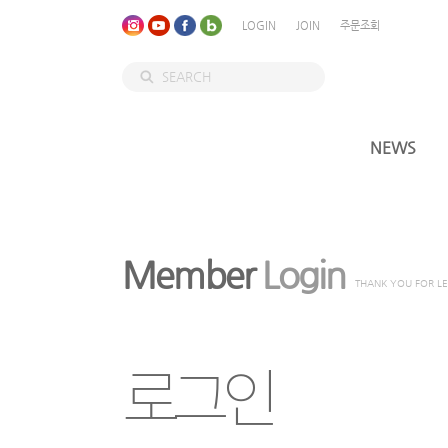
LOGIN
JOIN
주문조회
NEWS
Member
Login
THANK YOU FOR L
로그인