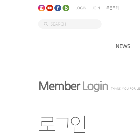
LOGIN
JOIN
주문조회
NEWS
Member
Login
THANK YOU FOR L
로그인