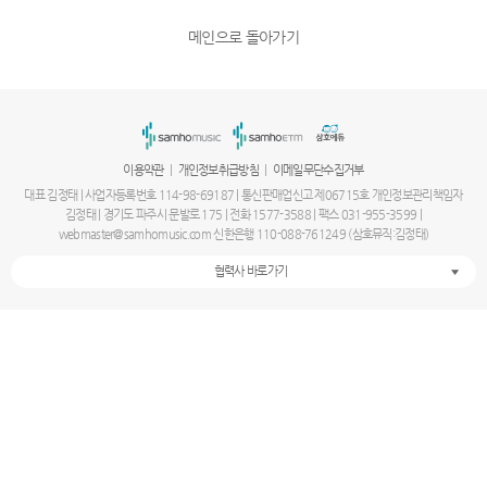
메인으로 돌아가기
|
|
이용약관
개인정보취급방침
이메일무단수집거부
대표 김정태 | 사업자등록번호 114-98-69187 | 통신판매업신고 제06715호 개인정보관리책임자
김정태 | 경기도 파주시 문발로 175 | 전화 1577-3588 | 팩스 031-955-3599 |
webmaster@samhomusic.com 신한은행 110-088-761249 (삼호뮤직:김정태)
협력사 바로가기