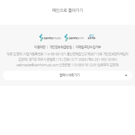
메인으로 돌아가기
|
|
이용약관
개인정보취급방침
이메일무단수집거부
대표 김정태 | 사업자등록번호 114-98-69187 | 통신판매업신고 제06715호 개인정보관리책임자
김정태 | 경기도 파주시 문발로 175 | 전화 1577-3588 | 팩스 031-955-3599 |
webmaster@samhomusic.com 신한은행 110-088-761249 (삼호뮤직:김정태)
협력사 바로가기