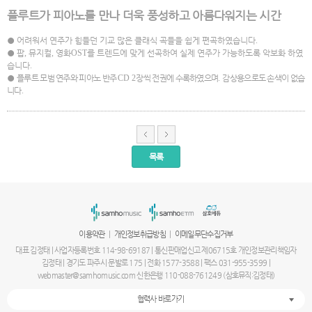
플루트가 피아노를 만나 더욱 풍성하고 아름다워지는 시간
●
어려워서 연주가 힘들던 기교 많은 클래식 곡들을 쉽게 편곡하였습니다
.
●
팝
,
뮤지컬
,
영화
OST
를 트렌드에 맞게 선곡하여 실제 연주가 가능하도록 악보화 하였
습니다
.
●
플루트 모범 연주와 피아노 반주
CD 2
장씩 전권에 수록하였으며
.
감상용으로도 손색이 없습
니다
.
목록
서
울
출
장
안
마
|
|
이용약관
개인정보취급방침
이메일무단수집거부
파
주
대표 김정태 | 사업자등록번호 114-98-69187 | 통신판매업신고 제06715호 개인정보관리책임자
출
김정태 | 경기도 파주시 문발로 175 | 전화 1577-3588 | 팩스 031-955-3599 |
장
webmaster@samhomusic.com 신한은행 110-088-761249 (삼호뮤직:김정태)
안
마
협력사 바로가기
출