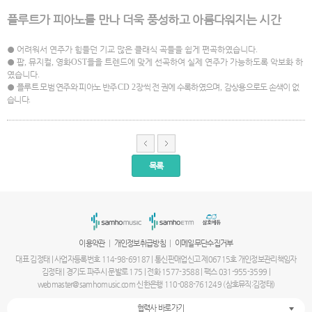
플루트가 피아노를 만나 더욱 풍성하고 아름다워지는 시간
●
어려워서 연주가 힘들던 기교 많은 클래식 곡들을 쉽게 편곡하였습니다
.
●
팝
,
뮤지컬
,
영화
OST
들을 트렌드에 맞게 선곡하여 실제 연주가 가능하도록 악보화 하
였습니다
.
●
플루트 모범 연주와 피아노 반주
CD 2
장씩 전 권에 수록하였으며
,
감상용으로도 손색이 없
습니다
.
목록
서
울
출
장
안
마
|
|
이용약관
개인정보취급방침
이메일무단수집거부
파
주
대표 김정태 | 사업자등록번호 114-98-69187 | 통신판매업신고 제06715호 개인정보관리책임자
출
김정태 | 경기도 파주시 문발로 175 | 전화 1577-3588 | 팩스 031-955-3599 |
장
webmaster@samhomusic.com 신한은행 110-088-761249 (삼호뮤직:김정태)
안
마
협력사 바로가기