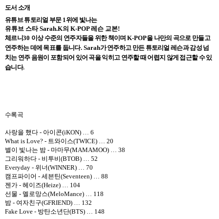
도서 소개
유튜브 튜토리얼 부문
1
위에 빛나는
유튜브 스타
Sarah.K
의
K-POP
레슨 교본
!
체르니
30
이상 수준의 연주자들을 위한 책이며
K-POP
을 나만의 곡으로 만들고
연주하는 데에 목표를 둡니다
. Sarah
가 연주하고 만든
튜토리얼 레슨
과 감성 넘
치는
연주 음원
이 포함되어 있어 곡을 익히고 연주할 때 어렵지 않게 접근할 수 있
습니다
.
수록곡
사랑을 했다
-
아이콘
(iKON)
…
6
What is Love? -
트와이스
(TWICE)
…
20
별이 빛나는 밤
-
마마무
(MAMAMOO)
…
38
그리워하다
-
비투비
(BTOB)
…
52
Everyday -
위너
(WINNER)
…
70
캠프파이어
-
세븐틴
(Seventeen)
…
88
젠가
-
헤이즈
(Heize)
…
104
선물
-
멜로망스
(MeloMance)
…
118
밤
-
여자친구
(GFRIEND)
…
132
Fake Love -
방탄소년단
(BTS)
…
148