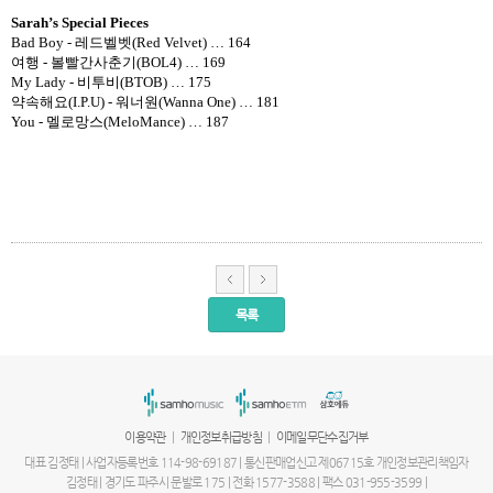
Sarah’s Special Pieces
Bad Boy -
레드벨벳
(Red Velvet)
…
164
여행
-
볼빨간사춘기
(BOL4)
…
169
My Lady -
비투비
(BTOB)
…
175
약속해요
(I.P.U) -
워너원
(Wanna One)
…
181
You -
멜로망스
(MeloMance)
…
187
목록
서
울
출
장
안
마
|
|
이용약관
개인정보취급방침
이메일무단수집거부
파
주
대표 김정태 | 사업자등록번호 114-98-69187 | 통신판매업신고 제06715호 개인정보관리책임자
출
김정태 | 경기도 파주시 문발로 175 | 전화 1577-3588 | 팩스 031-955-3599 |