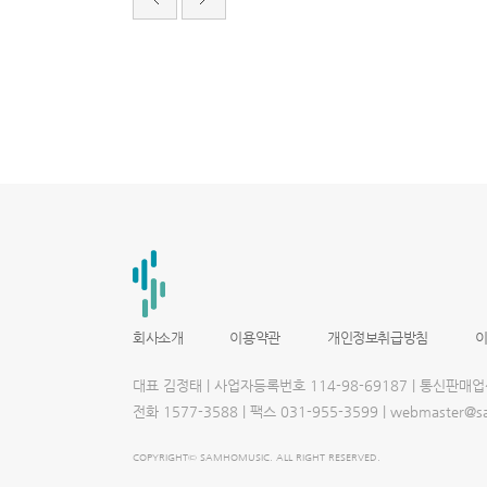
서
울
출
장
안
마
파
주
출
장
안
마
출
장
마
사
지
출
장
안
마
회사소개
이용약관
개인정보취급방침
출
장
안
대표 김정태 | 사업자등록번호 114-98-69187 | 통신판매
마
블
전화 1577-3588 | 팩스 031-955-3599 | webmaster
로
그
COPYRIGHT© SAMHOMUSIC. ALL RIGHT RESERVED.