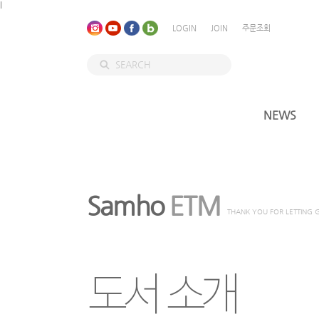
l
LOGIN
JOIN
주문조회
NEWS
Samho
ETM
THANK YOU FOR LETTING 
도서 소개