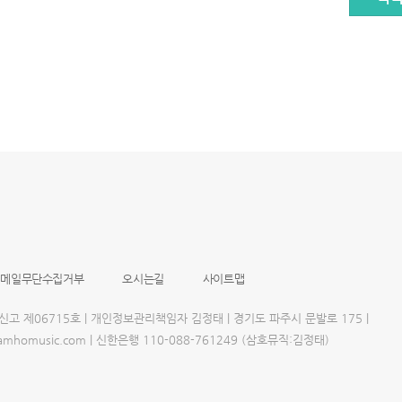
이메일무단수집거부
오시는길
사이트맵
업신고 제06715호 | 개인정보관리책임자 김정태 | 경기도 파주시 문발로 175 |
@samhomusic.com | 신한은행 110-088-761249 (삼호뮤직:김정태)