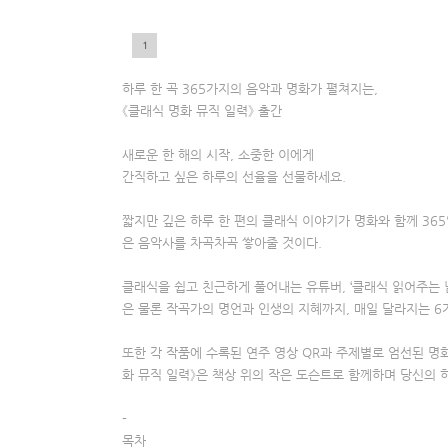
1
5
하루 한 곡 365가지의 음악과 명화가 펼쳐지는,
《클래식 명화 뮤직 일력》 출간
새로운 한 해의 시작, 소중한 이에게
간직하고 싶은 하루의 선율을 선물하세요.
짧지만 깊은 하루 한 편의 클래식 이야기가 명화와 함께 36
은 음악사를 차곡차곡 쌓아줄 것이다.
클래식을 쉽고 친근하게 풀어내는 유튜버, ‘클래식 읽어주는 
은 물론 작곡가의 명언과 인생의 지혜까지, 매일 달라지는 6가
또한 각 작품에 수록된 연주 영상 QR과 주제별로 엄선된 명
화 뮤직 일력》은 책상 위의 작은 도슨트로 함께하며 당신의 
-
목차