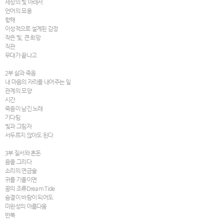
세상의 빛 아래서
언어의 묘용
항해
이성적으로 설계된 감정
작은 빛, 큰 희망
직관
무대가 끝나고
2부 삶과 죽음
내 마음의 자리를 내어주는 일
관계의 모양
시간
죽음이 남긴 노래
기다림
빛과 그림자
서두르지 않아도 된다
3부 질서와 혼돈
음을 그리다
소리의 연금술
귀를 기울이면
꿈의 조류Dream Tide
숨결이 바람이 되어도
미완성의 아름다움
반복