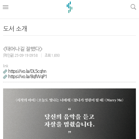
l
도서 소개
<태어나길 잘했다>
[메인글] 25-09-19 09:58
조회 1,693
link
https://vo.la/DL5cqhn
https://vo.la/8qfWqP1