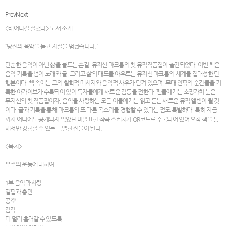
Prev
Next
<태어나길 잘했다> 도서 소개
“당신의 음악을 듣고 자살을 멈췄습니다.”
단순한 음악이 아닌 삶을 붙드는 손길. 뮤지션 마크툽의 첫 뮤직작품집이 출간되었다. 이번 책은
음악 기록을 넘어 노래와 글, 그리고 삶의 태도를 아우르는 뮤지션 마크툽의 세계를 집대성한 단
행본이다. 책 속에는 그의 철학적 메시지와 음악적 사유가 담겨 있으며, 무대 안팎의 순간들을 기
록한 아카이브가 수록되어 있어 독자들에게 새로운 감동을 전한다. 팬들에게는 소장가치 높은
뮤지션의 첫 작품집이자, 음악을 사랑하는 모든 이들에게는 읽고 듣는 새로운 뮤직 앨범이 될 것
이다. 글과 기록을 통해 마크툽의 또 다른 목소리를 경험할 수 있다는 점도 특별하다. 특히 지금
까지 어디에도 공개되지 않았던 미발표한 작곡 스케치가 QR코드로 수록되어 있어 오직 책을 통
해서만 경험할 수 있는 특별한 선물이 된다.
<목차>
우주의 운동에 대하여
1부 음악과 사랑
결핍과 충만
공空
감각
더 멀리 흘러갈 수 있도록