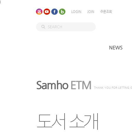
l
LOGIN
JOIN
주문조회
NEWS
Samho
ETM
THANK YOU FOR LETTING 
도서 소개