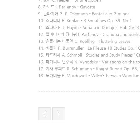
8. 가보트 I. Parfenov - Gavotte
9. 판타지아 G. P. Telemann - Fantasia in G minor
10. 소나티네 F. Kuhlau - 3 Sonatines Op. 59, No.1
11. 소나타 F. J. Haydn - Sonata in D major, Hob.XVI:37
12. 할아버지와 당나귀 I. Parfenov - Grandpa and donk
13. 흔들리는 나뭇잎 C. Koelling - Fluttering Leaves
14. 베틀가 F. Burgmuller - La Fileuse 18 Etudes Op. 1
15. 카프리체 A. Schmoll - Studies and Study Pieces "Ca
16. 파가니니 변주곡 N. Vygodsky - Variations on the top
17. 기사 루퍼트 R. Schumann - Knight Rupert Op. 68, 
18. 도깨비불 E. Macdowell - Will-o’-the-wisp Woodland
서
울
출
장
안