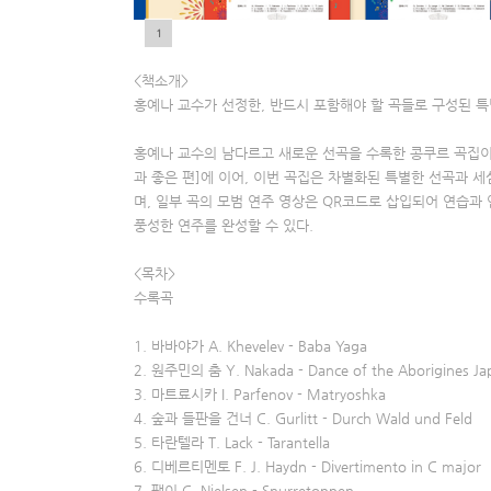
1
5
7
9
<책소개>
홍예나 교수가 선정한, 반드시 포함해야 할 곡들로 구성된 특
홍예나 교수의 남다르고 새로운 선곡을 수록한 콩쿠르 곡집이다
과 좋은 편]에 이어, 이번 곡집은 차별화된 특별한 선곡과 
며, 일부 곡의 모범 연주 영상은 QR코드로 삽입되어 연습과 
풍성한 연주를 완성할 수 있다.
<목차>
수록곡
1. 바바야가 A. Khevelev - Baba Yaga
2. 원주민의 춤 Y. Nakada - Dance of the Aborigines Jap
3. 마트료시카 I. Parfenov - Matryoshka
4. 숲과 들판을 건너 C. Gurlitt - Durch Wald und Feld
5. 타란텔라 T. Lack - Tarantella
6. 디베르티멘토 F. J. Haydn - Divertimento in C major
7. 팽이 C. Nielsen - Snurretoppen