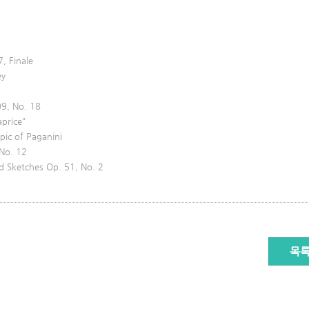
, Finale
ey
09, No. 18
price"
ic of Paganini
No. 12
 Sketches Op. 51, No. 2
목