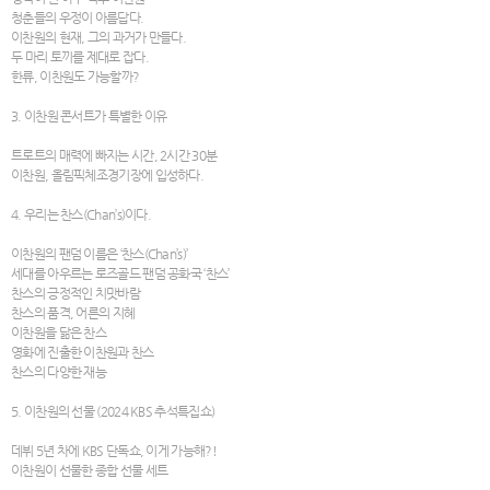
청춘들의 우정이 아름답다.
이찬원의 현재, 그의 과거가 만들다.
두 마리 토끼를 제대로 잡다.
한류, 이찬원도 가능할까?
3. 이찬원 콘서트가 특별한 이유
트로트의 매력에 빠지는 시간, 2시간 30분
이찬원, 올림픽체조경기장에 입성하다.
4. 우리는 찬스(Chan’s)이다.
이찬원의 팬덤 이름은 ‘찬스(Chan’s)’
세대를 아우르는 로즈골드 팬덤 공화국 ‘찬스’
찬스의 긍정적인 치맛바람
찬스의 품격, 어른의 지혜
이찬원을 닮은 찬스
영화에 진출한 이찬원과 찬스
찬스의 다양한 재능
5. 이찬원의 선물 (2024 KBS 추석특집쇼)
데뷔 5년 차에 KBS 단독쇼, 이게 가능해?!
이찬원이 선물한 종합 선물 세트