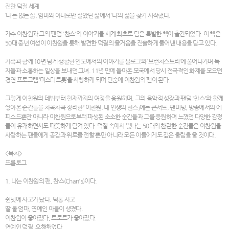
진한 덕질 세계
‘나’는 없는 삶, 엄마와 아내로만 살았던 삶에서 ‘나’의 삶을 찾기 시작했다.
가수 이찬원과 그의 팬덤 '찬스'의 이야기를 세계 최초로 담은 특별한 책이 출간되었다. 이 책은
50대 중년 여성이 이찬원을 통해 발견한 덕질의 즐거움을 진솔하게 풀어낸 내용을 담고 있다.
가족과 함께 10년 넘게 생활한 인도에서의 이야기를 블로그와 ‘브런치스토리’에 풀어나가며 독
자들과 소통하는 일상을 보내던 그녀. 11년 만에 돌아온 모국에서 당시 전국적인 화제를 모으던
경연 프로그램 ‘미스터트롯’을 시청하게 되며 단숨에 이찬원의 팬이 된다.
그렇게 이찬원의 데뷔부터 현재까지의 여정을 응원하며, 그의 음악적 성장과 팬덤 '찬스'와 함께
쌓아온 순간들을 차곡차곡 정리한 『이찬원, 내 인생의 찬스』에는 콘서트, 팬미팅, 방송에서의 에
피소드뿐만 아니라 이찬원으로부터 파생된 소소한 순간들과 그를 응원하며 느꼈던 다양한 감정
들이 유쾌하면서도 따뜻하게 담겨 있다. 덕질 속에서 빛나는 50대의 찬란한 순간들은 이찬원을
사랑하는 팬들에게 공감과 위로를 전할 뿐만 아니라 모든 이들에게도 깊은 울림을 줄 것이다.
<목차>
프롤로그
1. 나는 이찬원의 팬, 찬스(Chan's)이다.
쉰넷에 사고가 났다. 덕통 사고
딸 둘 엄마, 연예인 아들이 생겼다.
이찬원이 좋아졌다, 트로트가 좋아졌다.
연예인 덕질, 오해했었다.