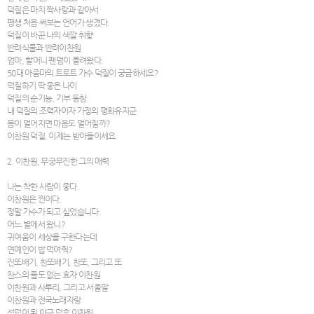
덕질은 마치 짝사랑과 같아서
평생 처음 써보는 언어가 생겼다.
덕질이 바꾼 나의 색깔 취향
반려식물과 반려이찬원
엄마, 할머니 팬덤이 몰려왔다.
50대 아줌마의 트로트 가수 덕질이 궁금하세요?
덕질하기 딱 좋은 나이
덕질의 순기능, 기부 동참
내 덕질의 조력자이자 가정의 평화유지군
몸이 멀어지면 마음도 멀어질까?
이찬원 덕질, 이제는 받아들이세요.
2. 이찬원, 무궁무진한 그의 매력
나는 착한 사람이 좋다.
이찬원은 찐이다.
정말 가수가 되고 싶었습니다.
어느 별에서 왔니?
귀여움이 세상을 구한다는데
연예인이 밥 먹여줘?
진또배기, 찬또배기, 찬또, 그리고 또
찬스의 둘도 없는 효자 이찬원
이찬원과 사투리, 그리고 서울말
이찬원과 전국노래자랑
성덕이 된 야구 덕후 이찬원