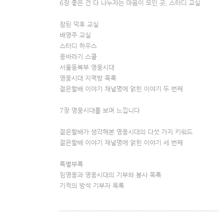
6장 좋은 건 다 나누자는 마음이 모인 곳, 스터디 교실
참된 덕후 교실
배영주 교실
스터디 하우스
웅바라기 스쿨
서울동북부 영웅시대
영웅시대 지역방 목록
젊은할배 이야기 채널명에 얽힌 이야기 두 번째
7장 영웅시대를 보며 느낍니다
젊은할배가 생각해본 영웅시대의 다섯 가지 키워드
젊은할배 이야기 채널명에 얽힌 이야기 세 번째
특별부록
임영웅과 영웅시대의 기부와 봉사 목록
기적의 방석 기부자 목록