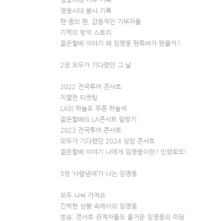
영웅시대 봉사 기록
팬 중의 팬, 감동적인 기부자들
기적의 방석 스토리
젊은할배 이야기 왜 임영웅 팬튜버가 됐을까?
2장 모두가 기다렸던 그 날
2022 전국투어 콘서트
치열한 티켓팅
LA의 하늘도 푸른 하늘색
젊은할배의 LA콘서트 탐방기
2023 전국투어 콘서트
모두가 기다렸던 2024 상암 콘서트
젊은할배 이야기 나에게 임영웅이란? 인생로또!
3장 ‘사람냄새’가 나는 임영웅
모두 나눠 가져요
긴박한 상황 속에서의 임영웅
방송, 콘서트 관계자들도 즐거운 임영웅의 미담