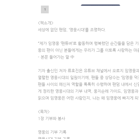
1
5
7
9
<책소개>
세상에 없던 팬덤, ‘영웅시대’를 조명하다.
“제가 임영웅 ‘팬튜버’로 활동하며 행복했던 순간들을 담은
웅의 팬이 아닌 분들에게는 우리가 그를 이토록 사랑하는 마음
- 본문 들어가는 말 中
기자 출신인 저자 류호진은 유튜브 채널에서 오로지 임영웅과 
열렬한 영웅시대의 일원이기에, 팬들 중 상당수는 ‘임영웅 덕
팬들 사이의 메신저 역할을 톡톡히 수행하며 팬덤 내에서 신임
게 정리한 영웅시대의 기부 내역, 웅지순례 가이드, 임영웅과
읽으며 임영웅은 어떤 사람인지, 나는 왜 임영웅에 빠지게 되
<목차>
1장 기부와 봉사
영웅의 기부 기록
영웅시대 기부 기록