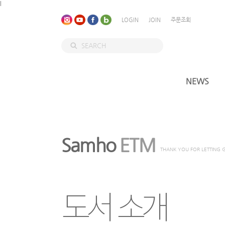
l
LOGIN
JOIN
주문조회
NEWS
Samho
ETM
THANK YOU FOR LETTING 
도서 소개