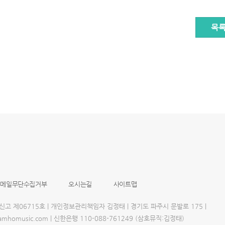
목
이메일무단수집거부
오시는길
사이트맵
업신고 제06715호 | 개인정보관리책임자 김정태 | 경기도 파주시 문발로 175 |
@samhomusic.com | 신한은행 110-088-761249 (삼호뮤직:김정태)