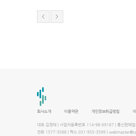
서
울
출
장
안
마
파
주
출
장
안
마
출
장
마
사
지
출
장
안
마
회사소개
이용약관
개인정보취급방침
출
장
안
대표 김정태 | 사업자등록번호 114-98-69187 | 통신판매
마
블
전화 1577-3588 | 팩스 031-955-3599 | webmaster
로