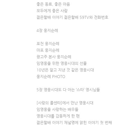
좋은 동료, 좋은 마음
모두에게 좋은 사람
젊은할배 이야기 젊은할배 59TV와 전화번호
4장 웅지순례
포천 웅지순례
마포 웅지순례
광고주 본사 웅지순례
임영웅을 위한 영웅시대의 선물
10년은 알고 지낸 것 같은 영웅시대
웅지순례 PHOTO
5장 영웅시대도 다 아는 ‘스타’ 영시님들
[사랑의 콜센타]에서 만난 영웅시대
임영웅을 사랑하는 배우들
영웅시대를 감동하게 한 팬
젊은할배 이야기 채널명에 얽힌 이야기 첫 번째