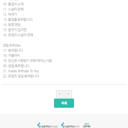
10. 졸업식 노래
11. 스승의 은혜
12. 애국가
13. 졸업을 축하합니다
14. 벚꽃 엔딩
15. 꿈꾸지 않으면
16. 포핸즈 스승의 은혜
생일 Birthday
17. 축하합니다
18. 겨울아이
19. 당신은 사랑받기 위해 태어난 사람
20. 생일 축하합니다
21. Happy Birthday To You
22. 포핸즈 생일 축하합니다
목록
서
울
출
장