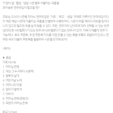
‘가정의 달’, ‘졸업’, ‘생일’ 시즌별로 어울리는 곡들을
모아놓은 연주곡집이 필요할 땐?
조희순 교수의 시즌별 피아노 연주곡집은 '가족', '학교', '생일' 주제로 이루어진 연주곡집이다.
이 책은 해당 시즌에 어울리는 곡들을 선별하여 수록하여서, 시즌이 바뀔 때마다 악보를 찾아다
니지 않고도 필요한 곡을 쉽게 찾을 수 있다. 또한, 연주자의 난이도에 따라 선택할 수 있는 반주
QR코드로 AR(멜로디가 있는 반주)과 MR(멜로디가 없는 반주)이 있어, 더욱 다채롭게 연주가
가능하다. 효도 쿠폰북, 우정 쿠폰북 카드를 직접 만들 수 있는 특별 부록도 포함되어 있으니 연
주한 곡과 더불어 쿠폰북을 활용하여 시즌을 만끽해 보자!
<목차>
▶ 중급
가족 Family
1. 어머님 은혜
2. 세상 그 누구보다 소중해
3. 행복의 날개
4. 어린이날 노래
5. 어머니의 마음
6. 엄마가 딸에게
7. 아버지
8. 어머님 은혜(포핸즈)
9. 포핸즈 어머님 은혜
학교 School