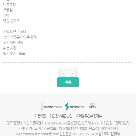
더블플랫
조옮김
조바꿈
연습 문제 3
기악의 연주 형태
성악의 종류와 연주 형태
후기 낭만 음악
쉬는 시간
9권 마무리 학습
목록
서
울
출
장
안
마
|
|
이용약관
개인정보취급방침
이메일무단수집거부
파
주
대표 김정태 | 사업자등록번호 114-98-69187 | 통신판매업신고 제06715호 개인정보관리책임자
출
김정태 | 경기도 파주시 문발로 175 | 전화 1577-3588 | 팩스 031-955-3599 |
장
webmaster@samhomusic.com 신한은행 110-088-761249 (삼호뮤직:김정태)