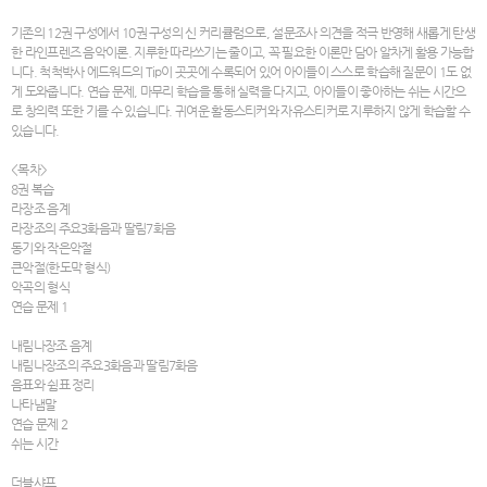
기존의 12권 구성에서 10권 구성의 신 커리큘럼으로, 설문조사 의견을 적극 반영해 새롭게 탄생
한 라인프렌즈 음악이론. 지루한 따라쓰기는 줄이고, 꼭 필요한 이론만 담아 알차게 활용 가능합
니다. 척척박사 에드워드의 Tip이 곳곳에 수록되어 있어 아이들이 스스로 학습해 질문이 1도 없
게 도와줍니다. 연습 문제, 마무리 학습을 통해 실력을 다지고, 아이들이 좋아하는 쉬는 시간으
로 창의력 또한 기를 수 있습니다. 귀여운 활동스티커와 자유스티커로 지루하지 않게 학습할 수
있습니다.
<목차>
8권 복습
라장조 음계
라장조의 주요3화음과 딸림7화음
동기와 작은악절
큰악절(한도막 형식)
악곡의 형식
연습 문제 1
내림나장조 음계
내림나장조의 주요3화음과 딸림7화음
음표와 쉼표 정리
나타냄말
연습 문제 2
쉬는 시간
더블샤프