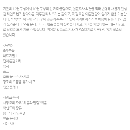
기존의 12권 구성에서 10권 구성의 신 커리큘럼으로, 설문조사 의견을 적극 반영해 새롭게 탄생
한 라인프렌즈 음악이론. 지루한 따라쓰기는 줄이고, 꼭 필요한 이론만 담아 알차게 활용 가능합
니다. 척척박사 에드워드의 Tip이 곳곳에 수록되어 있어 아이들이 스스로 학습해 질문이 1도 없
게 도와줍니다. 연습 문제, 마무리 학습을 통해 실력을 다지고, 아이들이 좋아하는 쉬는 시간으
로 창의력 또한 기를 수 있습니다. 귀여운 활동스티커와 자유스티커로 지루하지 않게 학습할 수
있습니다.
<목차>
6권 복습
빠르기말 1
딴이름한소리
임시표
조표
조표 붙는 순서-샤프
장조의 으뜸음 찾기-샤프
연습 문제 1
사장조 음계
사장조의 주요3화음과 딸림7화음
악센트의 종류
음표의 기 연결 3
연습 문제 2
쉬는 시간