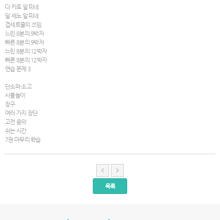
다 카포 알 피네
달 세뇨 알 피네
겹세로줄의 쓰임
느린 8분의 9박자
빠른 8분의 9박자
느린 8분의 12박자
빠른 8분의 12박자
연습 문제 3
단소와 소고
사물놀이
장구
여러 가지 장단
고전 음악
쉬는 시간
7권 마무리 학습
목록
서
울
출