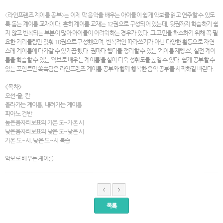
〈라인프렌즈 계이름 공부〉는 이제 막 음악을 배우는 아이들이 쉽게 악보를 읽고 연주할 수 있도
록 돕는 계이름 교재이다. 흔히 계이름 교재는 12권으로 구성되어 있는데, 뒷권까지 학습하기 쉽
지 않고 반복되는 부분이 많아 아이들이 어려워하는 경우가 있다. 그 고민을 해소하기 위해 꼭 필
요한 커리큘럼만 갖춰 10권으로 구성했으며, 반복적인 따라쓰기가 아닌 다양한 활동으로 자연
스레 계이름에 다가갈 수 있게끔 했다. 권마다 챕터를 정리할 수 있는 ‘계이름 제빵소’, 실전 계이
름을 학습할 수 있는 ‘악보로 배우는 계이름’을 실어 더욱 성취도를 높일 수 있다. 쉽게 공부할 수
있는 포인트만 쏙쏙담은 라인프렌즈 계이름 공부와 함께 행복한 음악 공부를 시작하길 바란다.
<목차>
오선-줄, 칸
올라가는 계이름, 내려가는 계이름
피아노 건반
높은음자리보표의 가온 도~가온 시
낮은음자리보표의 낮은 도~낮은 시
가온 도~시, 낮은 도~시 복습
악보로 배우는 계이름
목록
서