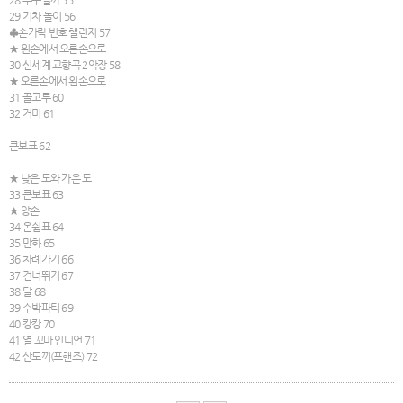
29 기차 놀이 56
♣손가락 번호 챌린지 57
★ 왼손에서 오른손으로
30 신세계 교향곡 2악장 58
★ 오른손에서 왼손으로
31 골고루 60
32 거미 61
큰보표 62
★ 낮은 도와 가온 도
33 큰보표 63
★ 양손
34 온쉼표 64
35 만화 65
36 차례가기 66
37 건너뛰기 67
38 달 68
39 수박파티 69
40 캉캉 70
41 열 꼬마 인디언 71
42 산토끼(포핸즈) 72