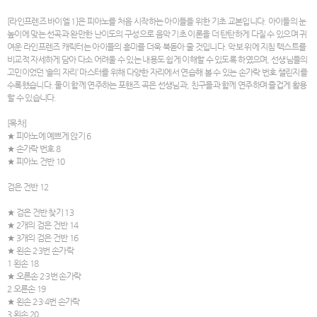
[라인프렌즈 바이엘 1]은 피아노를 처음 시작하는 아이들을 위한 기초 교본입니다. 아이들의 눈
높이에 맞는 선곡과 완만한 난이도의 구성으로 음악 기초 이론을 더 탄탄하게 다질 수 있으며 귀
여운 라인프렌즈 캐릭터는 아이들의 흥미를 더욱 북돋아 줄 것입니다. 악보 위에 지침 텍스트를
비교적 자세하게 담아 다소 어려울 수 있는 내용도 쉽게 이해할 수 있도록 하였으며, 선생님들의
고민이었던 ‘솔의 자리’ 마스터를 위해 다양한 자리에서 연습해 볼 수 있는 손가락 번호 챌린지를
수록했습니다. 둘이 함께 연주하는 포핸즈 곡은 선생님과, 친구들과 함께 연주하며 즐겁게 활용
할 수 있습니다.
[목차]
★ 피아노에 예쁘게 앉기 6
★ 손가락 번호 8
★ 피아노 건반 10
검은 건반 12
★ 검은 건반 찾기 13
★ 2개의 검은 건반 14
★ 3개의 검은 건반 16
★ 왼손 2·3번 손가락
1 왼손 18
★ 오른손 2·3번 손가락
2 오른손 19
★ 왼손 2·3·4번 손가락
3 왼손 20