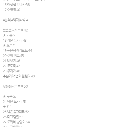
16 여행을 떠나자 38
17 수영장 40
4분의 4박자(4/4) 41
높은음자리보표 42
★ 가온 도
18 가온 도자리 43
★ 오른손
19 높은음자리보표 44
20 주먹 쥐고 45
21 비행기 46
22 도토리 47
23 무지개 48
♣손가락 번호 챌린지 49
낮은음자리보표 50
★ 낮은 도
24 낮은 도자리 51
★ 왼손
25 낮은음자리표 52
26 미끄럼틀 53
27 도깨비 방망이 54
28 누구일까 55