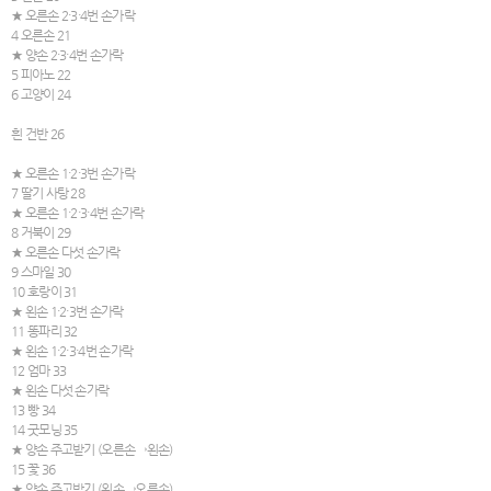
★ 오른손 2·3·4번 손가락
4 오른손 21
★ 양손 2·3·4번 손가락
5 피아노 22
6 고양이 24
흰 건반 26
★ 오른손 1·2·3번 손가락
7 딸기 사탕 28
★ 오른손 1·2·3·4번 손가락
8 거북이 29
★ 오른손 다섯 손가락
9 스마일 30
10 호랑이 31
★ 왼손 1·2·3번 손가락
11 똥파리 32
★ 왼손 1·2·3·4번 손가락
12 엄마 33
★ 왼손 다섯 손가락
13 빵 34
14 굿모닝 35
★ 양손 주고받기 (오른손→왼손)
15 꽃 36
★ 양손 주고받기 (왼손→오른손)