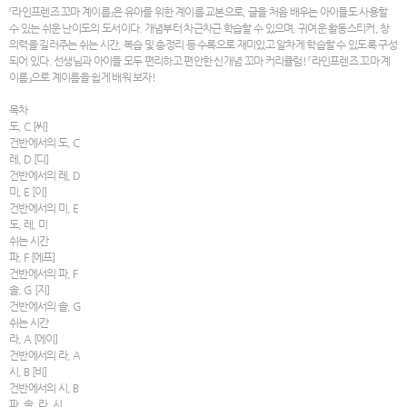
『라인프렌즈 꼬마 계이름』은 유아를 위한 계이름 교본으로, 글을 처음 배우는 아이들도 사용할
수 있는 쉬운 난이도의 도서이다. 개념부터 차근차근 학습할 수 있으며, 귀여운 활동스티커, 창
의력을 길러주는 쉬는 시간, 복습 및 총정리 등 수록으로 재미있고 알차게 학습할 수 있도록 구성
되어 있다. 선생님과 아이들 모두 편리하고 편안한 신개념 꼬마 커리큘럼! 『라인프렌즈 꼬마 계
이름』으로 계이름을 쉽게 배워 보자!
목차
도, C [씨]
건반에서의 도, C
레, D [디]
건반에서의 레, D
미, E [이]
건반에서의 미, E
도, 레, 미
쉬는 시간
파, F [에프]
건반에서의 파, F
솔, G [지]
건반에서의 솔, G
쉬는 시간
라, A [에이]
건반에서의 라, A
시, B [비]
건반에서의 시, B
파, 솔, 라, 시