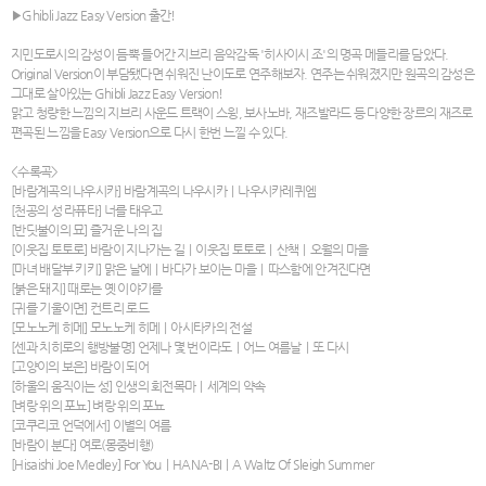
▶Ghibli Jazz Easy Version 출간!
지민도로시의 감성이 듬뿍 들어간 지브리 음악감독 '히사이시 조'의 명곡 메들리를 담았다.
Original Version이 부담됐다면 쉬워진 난이도로 연주해보자. 연주는 쉬워졌지만 원곡의 감성은
그대로 살아있는 Ghibli Jazz Easy Version!
맑고 청량한 느낌의 지브리 사운드 트랙이 스윙, 보사노바, 재즈발라드 등 다양한 장르의 재즈로
편곡된 느낌을 Easy Version으로 다시 한번 느낄 수 있다.
<수록곡>
[바람계곡의 나우시카] 바람계곡의 나우시카ㅣ나우시카레퀴엠
[천공의 성 라퓨타] 너를 태우고
[반딧불이의 묘] 즐거운 나의 집
[이웃집 토토로] 바람이 지나가는 길ㅣ이웃집 토토로ㅣ산책ㅣ오월의 마을
[마녀 배달부 키키] 맑은 날에ㅣ바다가 보이는 마을ㅣ따스함에 안겨진다면
[붉은 돼지] 때로는 옛 이야기를
[귀를 기울이면] 컨트리 로드
[모노노케 히메] 모노노케 히메ㅣ아시타카의 전설
[센과 치히로의 행방불명] 언제나 몇 번이라도ㅣ어느 여름날ㅣ또 다시
[고양이의 보은] 바람이 되어
[하울의 움직이는 성] 인생의 회전목마ㅣ세계의 약속
[벼랑 위의 포뇨] 벼랑 위의 포뇨
[코쿠리코 언덕에서] 이별의 여름
[바람이 분다] 여로(몽중비행)
[Hisaishi Joe Medley] For YouㅣHANA-BIㅣA Waltz Of Sleigh Summer