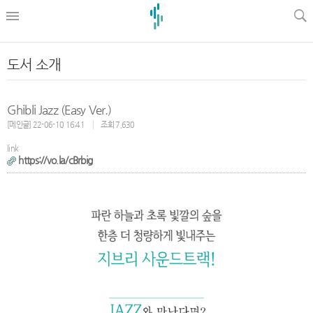
l
도서 소개
Ghibli Jazz (Easy Ver.)
[메인글] 22-06-10 16:41
조회 7,630
link
https://vo.la/cBrbig