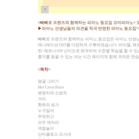
1
<
빼빼로 프렌즈와 함께하는 피아노 동요집 꼬마피아노
>
▶
피아노 선생님들의 의견을 적극 반영한 피아노 동요집
!
빼빼로 프렌즈와 함께하는 피아노 동요집은 피아노 선생님
애니메이션
OST
를 다양하게 수록하였습니다
.
바이엘
,
체
반
~
체르니
100
난이도로 편곡하여 수준별 학습을 할 수 
흥미를 돋을 수 있는 쉬는 시간 페이지와 함께 귀여운 연
<
목차
>
얼굴 그리기
Hot Cross Buns
병원차와 소방차
거미
환희의 송가
누구일까
주먹쥐고
모두 제자리
색칠놀이
산타클로스 오시네