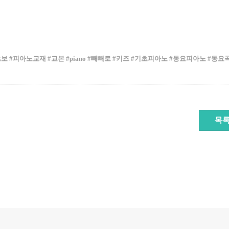
초보
#
피아노교재
#
교본
#piano #
빼빼로
#
키즈
#
기초피아노
#
동요피아노
#
동요
목