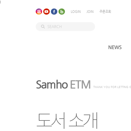
l
LOGIN
JOIN
주문조회
NEWS
Samho
ETM
THANK YOU FOR LETTING 
도서 소개