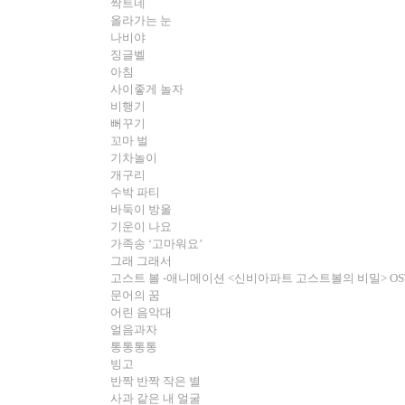
싹트네
올라가는 눈
나비야
징글벨
아침
사이좋게 놀자
비행기
뻐꾸기
꼬마 벌
기차놀이
개구리
수박 파티
바둑이 방울
기운이 나요
가족송
‘
고마워요
’
그래 그래서
고스트 볼
-
애니메이션
<
신비아파트 고스트볼의 비밀
> OS
문어의 꿈
어린 음악대
얼음과자
통통통통
빙고
반짝 반짝 작은 별
사과 같은 내 얼굴