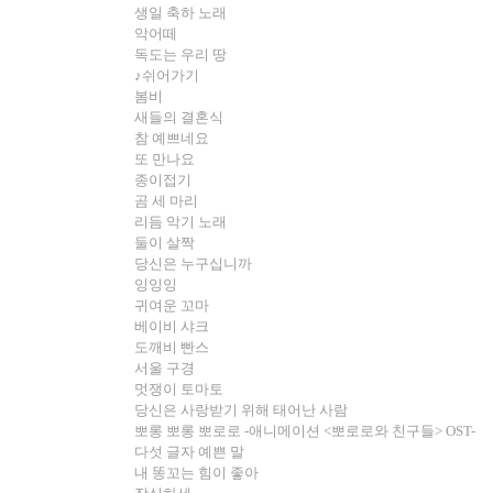
생일 축하 노래
악어떼
독도는 우리 땅
♪
쉬어가기
봄비
새들의 결혼식
참 예쁘네요
또 만나요
종이접기
곰 세 마리
리듬 악기 노래
둘이 살짝
당신은 누구십니까
잉잉잉
귀여운 꼬마
베이비 샤크
도깨비 빤스
서울 구경
멋쟁이 토마토
당신은 사랑받기 위해 태어난 사람
뽀롱 뽀롱 뽀로로
-
애니메이션
<
뽀로로와 친구들
> OST-
다섯 글자 예쁜 말
내 똥꼬는 힘이 좋아