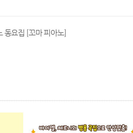
 동요집 [꼬마 피아노]