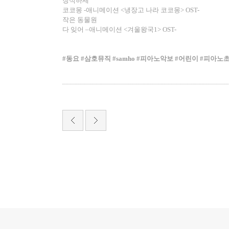
장식하세
코코몽
-
애니메이션
<
냉장고 나라 코코몽
> OST-
작은 동물원
다 잊어
–
애니메이션
<
겨울왕국
1> OST-
#
동요
#
삼호뮤직
#samho #
피아노악보
#
어린이
#
피아노
서
울
출
장
안
마
파
주
출
장
안
마
출
장