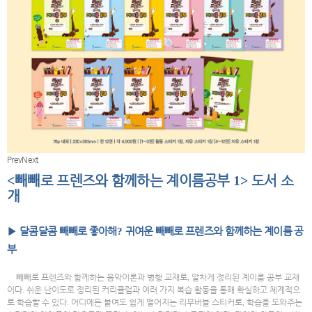
Prev
Next
<
빼빼로 프렌즈와 함께하는 계이름공부
1>
도서 소
개
▶
달콤달콤 빼빼로 좋아해
?
귀여운 빼빼로 프렌즈와 함께하는 계이름 공
부
빼빼로 프렌즈와 함께하는 음악이론과 병행 교재로
,
알차게 정리된 계이름 공부 교재
이다
.
쉬운 난이도로 정리된 커리큘럼과 여러 가지 복습 활동을 통해 확실하고 체계적으
로 학습할 수 있다
.
어디에든 붙여도 쉽게 떨어지는 리무버블 스티커로
,
학습을 도와주는