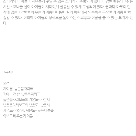
스티커와 아이들이 자유롭게 꾸밀 수 있는 스티커가 수록되어 있다
.
다양한 활동의
<
쉬는
시간
>
코너를 실어 아이들이 재미있게 활동할 수 있게 구성되어 있다
.
권마다 마무리 단
계에 있는
<
악보로 배우는 계이름
>
을 통해 실제 학원에서 연습하는 곡으로 계이름을 학
습할 수 있다
.
이외에 아이들의 성취도를 높여주는 수료증과 이름을 쓸 수 있는 표지가 있
다
.
<
목차
>
오선
계이름
,
높은음자리표
피아노 건반
,
낮은음자리표
높은음자리보표의 가온도
~
가온시
낮은음자리보표의 낮은도
~
낮은시
가온도
~
가온시
,
낮은도
~
낮은시 복습
악보로 배우는 계이름