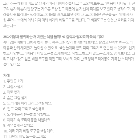
그런 진구의 방에 어느 날 22세기에서 타임머신을 타고 온 고양이 로봇 도라에몽이 나타났다. 진
구의 손자의 손자인 장구는 게으른 조상 진구 때문에 늘 자신이 피해를 보고 있다고 생각하고, 미
래를 바꿔보겠다는 생각에 도라에몽을 과거로 보낸 것이다. 도라에몽은 진구를 돕기 위해 사차
원 주머니 속에서 여러 가지 미래 세계의 비밀도구를 꺼낸다. 그 비밀도구는 엄청난 효과를 가져
오는데….
도라에몽과 함께하는 재미있는 색칠 놀이! 색 감각과 창의력이 쑥쑥 커요!
재미있는 미로와 그림자 찾기 놀이, 숨은 그림 찾기 놀이를 해 보세요. 즐겁고 유쾌한 친구 도라
에몽과 함께 재미있게 놀이할 수 있어요. 색칠놀이와 함께 따라 그리기도 연습할 수 있어요. 신기
하고 다양한 도라에몽의 비밀 도구를 소개했어요. 색칠도 하고 비밀 도구 소개도 읽어 보세요. 그
리고 내가 갖고 싶은 비밀 도구를 직접 그려 보세요. 재미난 표정의 도라에몽이 가득한 스티커가
들어 있어요.
차례
1. 주인공 소개
2. 그림자 찾기
3. 미로 찾기
4. 숨은 그림 찾기
5. ‘도라에몽’ 따라 그리고 색칠해요.
6. ‘진구’ 따라 그리고 색칠해요.
7. 도라에몽과 친구들을 색칠해요.
8. 이야기 속 도라에몽을 색칠해요.
9. 자유롭게 색칠해요.
10. 여러 가지 비밀 도구를 색칠해요.
11. 나만의 비밀 도구를 그려요.