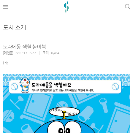
l
도서 소개
도라에몽 색칠 놀이북
[메인글] 16-10-17 16:22
조회 10,484
link