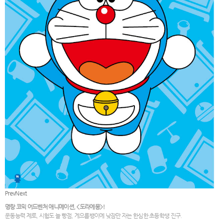
Prev
Next
명랑 코믹 어드벤처 애니메이션, <도라에몽>!
운동능력 제로, 시험도 늘 빵점, 게으름뱅이에 낮잠만 자는 한심한 초등학생 진구.