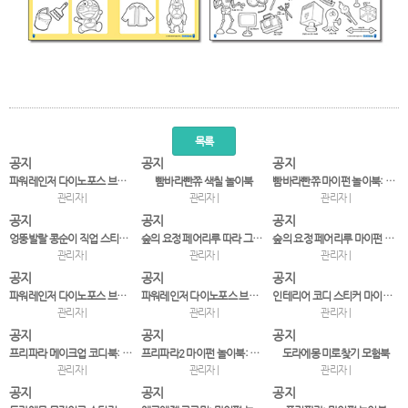
목록
공지
공지
공지
파워레인저 다이노포스 브레이브 스티커 놀이 ㄱㄴㄷ
빰바라빤쮸 색칠 놀이북
빰바라빤쮸 마이펀 놀이북: 스티커&색칠
관리자 |
관리자 |
관리자 |
공지
공지
공지
엉뚱발랄 콩순이 직업 스티커북 무슨 일을 하나요? 우리…
숲의 요정 페어리루 따라 그리기 색칠북
숲의 요정 페어리루 마이펀 놀이북
관리자 |
관리자 |
관리자 |
공지
공지
공지
파워레인저 다이노포스 브레이브 스티커 놀이 123
파워레인저 다이노포스 브레이브 마이펀 놀이북: 스티커 …
인테리어 코디 스티커 마이홈 코디북: 붙였다 떼었다!
관리자 |
관리자 |
관리자 |
공지
공지
공지
프리파라 메이크업 코디북: 라라&소피 붙였다 떼었다!
프리파라2 마이펀 놀이북: 아이돌 도감
도라에몽 미로찾기 모험북
관리자 |
관리자 |
관리자 |
공지
공지
공지