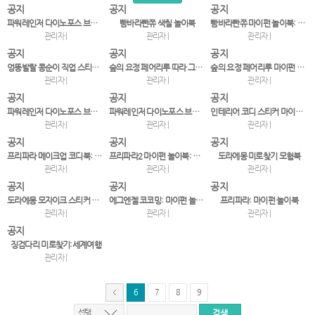
공지
공지
공지
파워레인저 다이노포스 브레이브 스티커 놀이 ㄱㄴㄷ
빰바라빤쮸 색칠 놀이북
빰바라빤쮸 마이펀 놀이북: 스티커&색칠
관리자 |
관리자 |
관리자 |
공지
공지
공지
엉뚱발랄 콩순이 직업 스티커북 무슨 일을 하나요? 우리…
숲의 요정 페어리루 따라 그리기 색칠북
숲의 요정 페어리루 마이펀 놀이북
관리자 |
관리자 |
관리자 |
공지
공지
공지
파워레인저 다이노포스 브레이브 스티커 놀이 123
파워레인저 다이노포스 브레이브 마이펀 놀이북: 스티커 …
인테리어 코디 스티커 마이홈 코디북: 붙였다 떼었다!
관리자 |
관리자 |
관리자 |
공지
공지
공지
프리파라 메이크업 코디북: 라라&소피 붙였다 떼었다!
프리파라2 마이펀 놀이북: 아이돌 도감
도라에몽 미로찾기 모험북
관리자 |
관리자 |
관리자 |
공지
공지
공지
도라에몽 모자이크 스티커 놀이북
에그엔젤 코코밍: 마이펀 놀이북
프리파라: 마이펀 놀이북
관리자 |
관리자 |
관리자 |
공지
징검다리 미로찾기:세계여행
관리자 |
6
7
8
9
선택