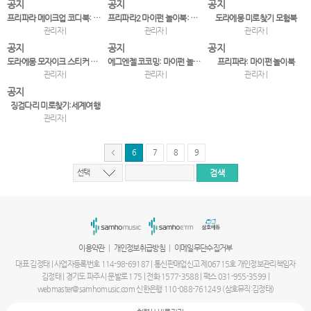
공지
공지
공지
프리파라 메이크업 코디북: 라라&소피 붙였다 떼었다!
프리파라2 마이펀 놀이북: 아이돌 도감
도라에몽 미로찾기 모험북
관리자 |
관리자 |
관리자 |
공지
공지
공지
도라에몽 모자이크 스티커 놀이북
에그엔젤 코코밍: 마이펀 놀이북
프리파라: 마이펀 놀이북
관리자 |
관리자 |
관리자 |
공지
징검다리 미로찾기:세계여행
관리자 |
6
7
8
9
선택
서
울
출
장
안
마
|
|
이용약관
개인정보취급방침
이메일무단수집거부
파
주
대표 김정태 | 사업자등록번호 114-98-69187 | 통신판매업신고 제06715호 개인정보관리책임자
출
김정태 | 경기도 파주시 문발로 175 | 전화 1577-3588 | 팩스 031-955-3599 |
장
webmaster@samhomusic.com 신한은행 110-088-761249 (삼호뮤직:김정태)
안
마