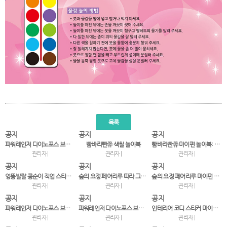
목록
공지
공지
공지
파워레인저 다이노포스 브레이브 스티커 놀이 ㄱㄴㄷ
빰바라빤쮸 색칠 놀이북
빰바라빤쮸 마이펀 놀이북: 스티커&색칠
관리자 |
관리자 |
관리자 |
공지
공지
공지
엉뚱발랄 콩순이 직업 스티커북 무슨 일을 하나요? 우리…
숲의 요정 페어리루 따라 그리기 색칠북
숲의 요정 페어리루 마이펀 놀이북
관리자 |
관리자 |
관리자 |
공지
공지
공지
파워레인저 다이노포스 브레이브 스티커 놀이 123
파워레인저 다이노포스 브레이브 마이펀 놀이북: 스티커 …
인테리어 코디 스티커 마이홈 코디북: 붙였다 떼었다!
관리자 |
관리자 |
관리자 |