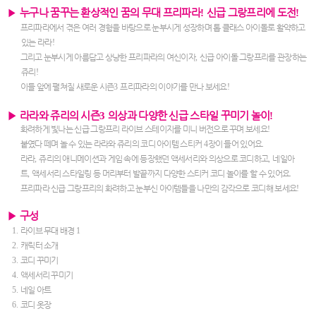
▶
누구나 꿈꾸는 환상적인 꿈의 무대 프리파라
!
신급 그랑프리에 도전
!
프리파라에서 겪은 여러 경험을 바탕으로 눈부시게 성장하며 톱 클래스 아이돌로 활약하고
있는 라라
!
그리고 눈부시게 아름답고 상냥한 프리파라의 여신이자
,
신급 아이돌 그랑프리를 관장하는
쥬리
!
이들 앞에 펼쳐질 새로운 시즌
3
프리파라의 이야기를 만나 보세요
!
▶
라라와 쥬리의 시즌
3
의상과 다양한 신급 스타일 꾸미기 놀이
!
화려하게 빛나는 신급 그랑프리 라이브 스테이지를 미니 버전으로 꾸며 보세요
!
붙였다 떼며 놀 수 있는 라라와 쥬리의 코디 아이템 스티커
4
장이 들어 있어요
.
라라
,
쥬리의 애니메이션과 게임 속에 등장했던 액세서리와 의상으로 코디하고
,
네일아
트
,
액세서리 스타일링 등 머리부터 발끝까지 다양한 스티커 코디 놀이를 할 수 있어요
.
프리파라 신급 그랑프리의 화려하고 눈부신 아이템들을 나만의 감각으로 코디해 보세요
!
▶
구성
1.
라이브 무대 배경
1
2.
캐릭터 소개
3.
코디 꾸미기
4.
액세서리 꾸미기
5.
네일 아트
6.
코디 옷장