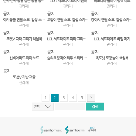
진짜 진짜 공룡 같은 공룡 종이접기
L.O.L 서프라이즈 마이팬북
파노라마 플레이 명작 세트
관리자 |
관리자 |
관리자 |
공지
공지
공지
아기동물 연필 소묘: 감성 스케치, 오늘도 그리기
고양이 연필 소묘: 감성 스케치, 오늘도 그리기
강아지 연필 소묘: 감성 스케치, 오늘도 그리기
관리자 |
관리자 |
관리자 |
공지
공지
공지
또봇V 따라 그리기 색칠북
LOL 서프라이즈 따라 그리기 색칠북
LOL 서프라이즈 비밀 쪽지
관리자 |
관리자 |
관리자 |
공지
공지
공지
신비아파트 퇴마 노트
숲의요정 페어리루 스티커 코디북 2
옥토넛 도장놀이 색칠북
관리자 |
관리자 |
관리자 |
공지
또봇V 가방 퍼즐
관리자 |
1
2
3
4
5
선택
서
울
출
장
안