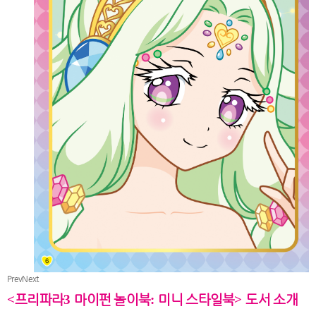
Prev
Next
<
프리파라
3
마이펀 놀이북
:
미니 스타일북
>
도서 소개